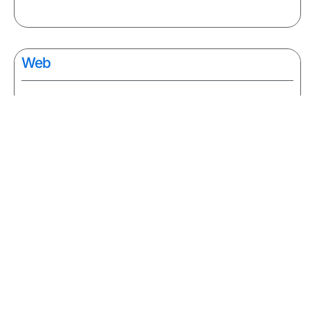
Web
Ressources SEO pour avocats
Comment identifier les bons
mots-clés SEO pour votre