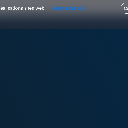
éalisations sites web
Ressources SEO
C